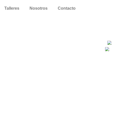
Talleres
Nosotros
Contacto
Contacto
Huérfanos 1160 of 1110
contacto@kademica.cl
+569 49808611
+569 86879300
+569 37310295