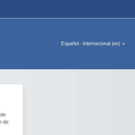
Español - Internacional ‎(es)‎
 de
r de