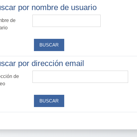
scar por nombre de usuario
scar por nombre de usuario
bre de
ario
scar por dirección email
scar por dirección email
ección de
reo