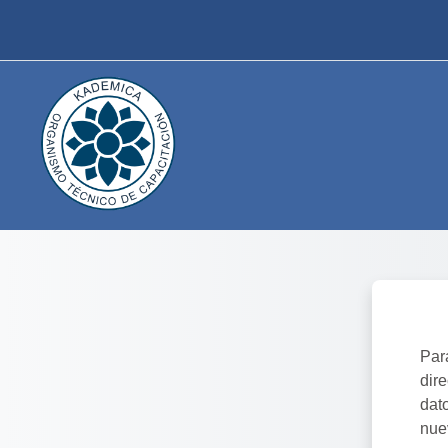
Salta al contenido principal
Par
dir
dat
nue