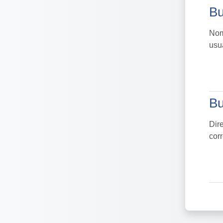
Bu
Bu
Nom
usu
Bu
Bu
Dir
cor